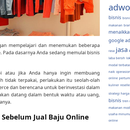
adwo
bisnis
bisni
makanan
bra
menaikka
google a
gan mempelajari dan menemukan beberapa
jasa
rasa
ne. Pada dasarnya Anda sedang memulai bisnis
laba bersih
lo
modal terbata
obi atau jika Anda hanya ingin membuang
naik
operasion
online
pertum
 tidak terpakai, perlakukan itu seolah-olah
kuliner
reselle
rce dan berencana untuk berinvestasi dalam
i akan datang dalam bentuk waktu atau uang,
strategi harga
bisnis
anya.
tren 
makanan moda
ni Sebelum
Jual Baju Online
usaha minum
online