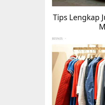
Tips Lengkap J
M
BISNIS
·