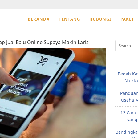
BERANDA
TENTANG
HUBUNGI
PAKET
ap Jual Baju Online Supaya Makin Laris
Search
for:
Bedah Ka
Naikk
Panduan
Usaha M
12 Cara
yang
Bandingka