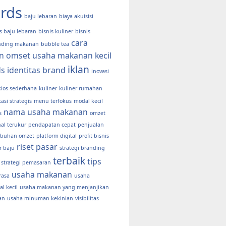
rds
baju lebaran
biaya akuisisi
s baju lebaran
bisnis kuliner
bisnis
cara
nding makanan
bubble tea
n omset usaha makanan kecil
iklan
ds
identitas brand
inovasi
kios sederhana
kuliner
kuliner rumahan
kasi strategis
menu terfokus
modal kecil
nama usaha makanan
s
omzet
al terukur
pendapatan cepat
penjualan
buhan omzet
platform digital
profit bisnis
riset pasar
r baju
strategi branding
terbaik
tips
strategi pemasaran
usaha makanan
rasa
usaha
l kecil
usaha makanan yang menjanjikan
an
usaha minuman kekinian
visibilitas