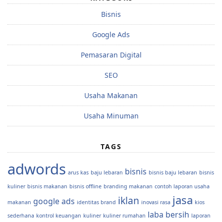
Bisnis
Google Ads
Pemasaran Digital
SEO
Usaha Makanan
Usaha Minuman
TAGS
adwords
bisnis
arus kas
baju lebaran
bisnis baju lebaran
bisnis
kuliner
bisnis makanan
bisnis offline
branding makanan
contoh laporan usaha
jasa
iklan
google ads
makanan
identitas brand
inovasi rasa
kios
laba bersih
sederhana
kontrol keuangan
kuliner
kuliner rumahan
laporan