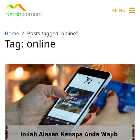
Skip
MENU
to
content
Home
Posts tagged “online”
Tag:
online