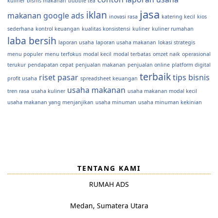
kuliner
bisnis makanan
bubble tea
jasa
iklan
makanan
google ads
inovasi rasa
katering kecil
kios
sederhana
kontrol keuangan
kualitas konsistensi
kuliner
kuliner rumahan
laba bersih
laporan usaha
laporan usaha makanan
lokasi strategis
menu populer
menu terfokus
modal kecil
modal terbatas
omzet naik
operasional
terukur
pendapatan cepat
penjualan makanan
penjualan online
platform digital
terbaik
riset pasar
tips bisnis
profit usaha
spreadsheet keuangan
usaha makanan
tren rasa
usaha kuliner
usaha makanan modal kecil
usaha makanan yang menjanjikan
usaha minuman
usaha minuman kekinian
TENTANG KAMI
RUMAH ADS
Medan, Sumatera Utara