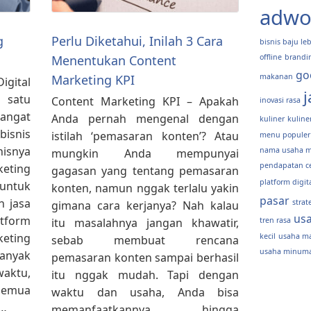
adwo
g
Perlu Diketahui, Inilah 3 Cara
bisnis baju le
Menentukan Content
offline
brandi
go
Marketing KPI
makanan
igital
j
 satu
Content Marketing KPI – Apakah
inovasi rasa
angat
Anda pernah mengenal dengan
kuliner
kulin
isnis
istilah ‘pemasaran konten’? Atau
menu populer
isnya
nama usaha 
mungkin Anda mempunyai
pendapatan c
keting
gagasan yang tentang pemasaran
platform digit
untuk
konten, namun nggak terlalu yakin
pasar
 jasa
strat
gimana cara kerjanya? Nah kalau
us
tform
itu masalahnya jangan khawatir,
tren rasa
keting
kecil
usaha m
sebab membuat rencana
usaha minuma
anyak
pemasaran konten sampai berhasil
aktu,
itu nggak mudah. Tapi dengan
 semua
waktu dan usaha, Anda bisa
 …
memanfaatkannya hingga