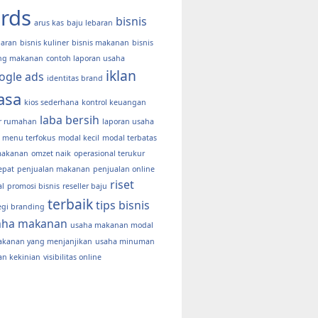
rds
bisnis
arus kas
baju lebaran
baran
bisnis kuliner
bisnis makanan
bisnis
ng makanan
contoh laporan usaha
iklan
ogle ads
identitas brand
asa
kios sederhana
kontrol keuangan
laba bersih
er rumahan
laporan usaha
menu terfokus
modal kecil
modal terbatas
makanan
omzet naik
operasional terukur
epat
penjualan makanan
penjualan online
riset
al
promosi bisnis
reseller baju
terbaik
tips bisnis
egi branding
aha makanan
usaha makanan modal
akanan yang menjanjikan
usaha minuman
n kekinian
visibilitas online