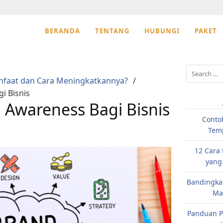
BERANDA
TENTANG
HUBUNGI
PAKET
Search
nfaat dan Cara Meningkatkannya?
for:
i Bisnis
 Awareness Bagi Bisnis
Conto
Temp
12 Cara
yang
Bandingka
Mak
Panduan P