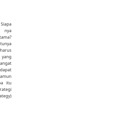
 Siapa
e nya
tama?
tunya
 harus
 yang
sangat
dapat
Namun
a itu
rategi
ategy)