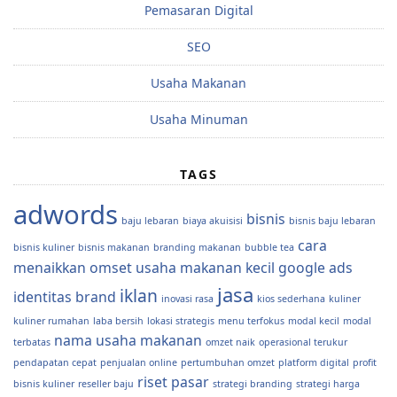
Pemasaran Digital
SEO
Usaha Makanan
Usaha Minuman
TAGS
adwords
bisnis
baju lebaran
biaya akuisisi
bisnis baju lebaran
cara
bisnis kuliner
bisnis makanan
branding makanan
bubble tea
menaikkan omset usaha makanan kecil
google ads
jasa
iklan
identitas brand
inovasi rasa
kios sederhana
kuliner
kuliner rumahan
laba bersih
lokasi strategis
menu terfokus
modal kecil
modal
nama usaha makanan
terbatas
omzet naik
operasional terukur
pendapatan cepat
penjualan online
pertumbuhan omzet
platform digital
profit
riset pasar
bisnis kuliner
reseller baju
strategi branding
strategi harga