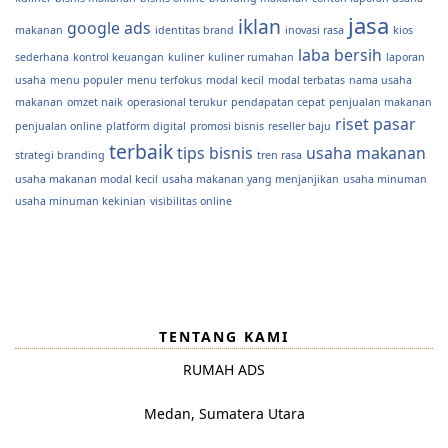
jasa
iklan
google ads
makanan
identitas brand
inovasi rasa
kios
laba bersih
sederhana
kontrol keuangan
kuliner
kuliner rumahan
laporan
usaha
menu populer
menu terfokus
modal kecil
modal terbatas
nama usaha
makanan
omzet naik
operasional terukur
pendapatan cepat
penjualan makanan
riset pasar
penjualan online
platform digital
promosi bisnis
reseller baju
terbaik
tips bisnis
usaha makanan
strategi branding
tren rasa
usaha makanan modal kecil
usaha makanan yang menjanjikan
usaha minuman
usaha minuman kekinian
visibilitas online
TENTANG KAMI
RUMAH ADS
Medan, Sumatera Utara