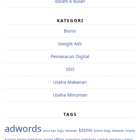
dalam 6 Bulan
KATEGORI
Bisnis
Google Ads
Pemasaran Digital
SEO
Usaha Makanan
Usaha Minuman
TAGS
adwords
bisnis
arus kas
baju lebaran
bisnis baju lebaran
bisnis
kuliner
bisnis makanan
bisnis offline
branding makanan
contoh laporan usaha