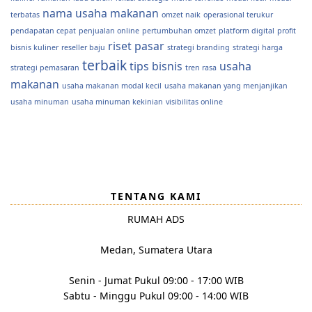
nama usaha makanan
terbatas
omzet naik
operasional terukur
pendapatan cepat
penjualan online
pertumbuhan omzet
platform digital
profit
riset pasar
bisnis kuliner
reseller baju
strategi branding
strategi harga
terbaik
tips bisnis
usaha
strategi pemasaran
tren rasa
makanan
usaha makanan modal kecil
usaha makanan yang menjanjikan
usaha minuman
usaha minuman kekinian
visibilitas online
TENTANG KAMI
RUMAH ADS
Medan, Sumatera Utara
Senin - Jumat Pukul 09:00 - 17:00 WIB
Sabtu - Minggu Pukul 09:00 - 14:00 WIB