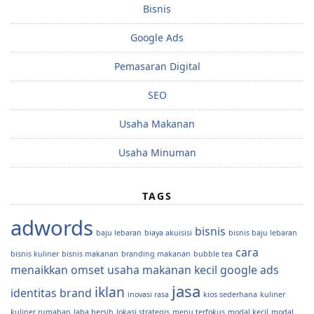
Bisnis
Google Ads
Pemasaran Digital
SEO
Usaha Makanan
Usaha Minuman
TAGS
adwords
bisnis
baju lebaran
biaya akuisisi
bisnis baju lebaran
cara
bisnis kuliner
bisnis makanan
branding makanan
bubble tea
menaikkan omset usaha makanan kecil
google ads
jasa
iklan
identitas brand
inovasi rasa
kios sederhana
kuliner
kuliner rumahan
laba bersih
lokasi strategis
menu terfokus
modal kecil
modal