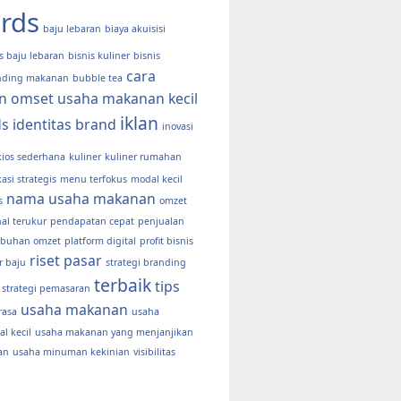
rds
baju lebaran
biaya akuisisi
s baju lebaran
bisnis kuliner
bisnis
cara
nding makanan
bubble tea
n omset usaha makanan kecil
iklan
ds
identitas brand
inovasi
kios sederhana
kuliner
kuliner rumahan
kasi strategis
menu terfokus
modal kecil
nama usaha makanan
s
omzet
al terukur
pendapatan cepat
penjualan
buhan omzet
platform digital
profit bisnis
riset pasar
r baju
strategi branding
terbaik
tips
strategi pemasaran
usaha makanan
rasa
usaha
l kecil
usaha makanan yang menjanjikan
an
usaha minuman kekinian
visibilitas