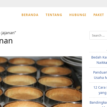
BERANDA
TENTANG
HUBUNGI
PAKET
 jajanan”
Search
anan
for:
Bedah Ka
Naikk
Panduan
Usaha M
12 Cara
yang
Bandingka