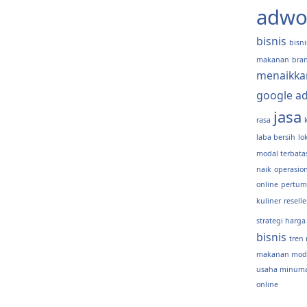
adwo
bisnis
bisni
makanan
bra
menaikka
google a
jasa
rasa
laba bersih
lo
modal terbata
naik
operasion
online
pertum
kuliner
reselle
strategi harga
bisnis
tren 
makanan moda
usaha minum
online