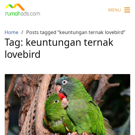
Skip
MENU
to
content
Home
Posts tagged “keuntungan ternak lovebird”
Tag:
keuntungan ternak
lovebird