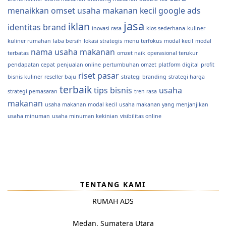
menaikkan omset usaha makanan kecil
google ads
jasa
iklan
identitas brand
inovasi rasa
kios sederhana
kuliner
kuliner rumahan
laba bersih
lokasi strategis
menu terfokus
modal kecil
modal
nama usaha makanan
terbatas
omzet naik
operasional terukur
pendapatan cepat
penjualan online
pertumbuhan omzet
platform digital
profit
riset pasar
bisnis kuliner
reseller baju
strategi branding
strategi harga
terbaik
tips bisnis
usaha
strategi pemasaran
tren rasa
makanan
usaha makanan modal kecil
usaha makanan yang menjanjikan
usaha minuman
usaha minuman kekinian
visibilitas online
TENTANG KAMI
RUMAH ADS
Medan, Sumatera Utara