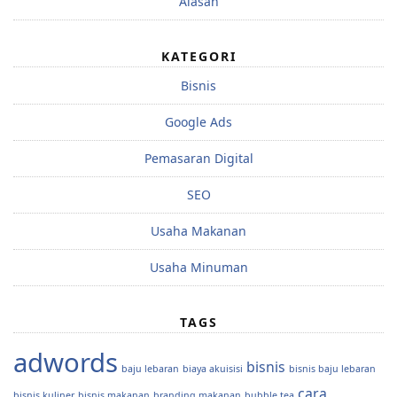
Alasan
KATEGORI
Bisnis
Google Ads
Pemasaran Digital
SEO
Usaha Makanan
Usaha Minuman
TAGS
adwords
bisnis
baju lebaran
biaya akuisisi
bisnis baju lebaran
cara
bisnis kuliner
bisnis makanan
branding makanan
bubble tea