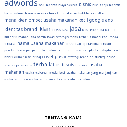
adwords
bisnis
baju lebaran
biaya akuisisi
bisnis baju lebaran
cara
bisnis kuliner
bisnis makanan
branding makanan
bubble tea
menaikkan omset usaha makanan kecil
google ads
jasa
iklan
identitas brand
inovasi rasa
kios sederhana
kuliner
kuliner rumahan
laba bersih
lokasi strategis
menu terfokus
modal kecil
modal
nama usaha makanan
terbatas
omzet naik
operasional terukur
pendapatan cepat
penjualan online
pertumbuhan omzet
platform digital
profit
riset pasar
bisnis kuliner
reseller baju
strategi branding
strategi harga
terbaik
tips bisnis
usaha
strategi pemasaran
tren rasa
makanan
usaha makanan modal kecil
usaha makanan yang menjanjikan
usaha minuman
usaha minuman kekinian
visibilitas online
TENTANG KAMI
RUMAH ADS