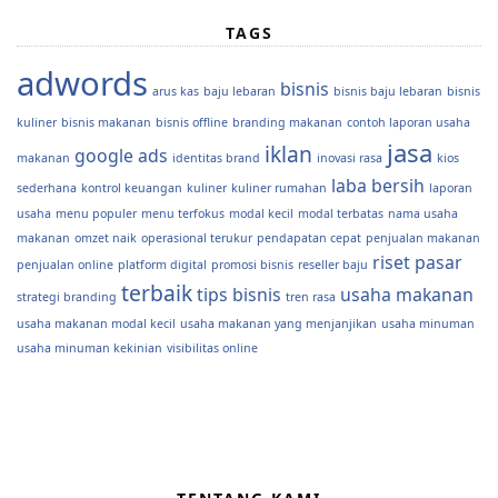
TAGS
adwords
bisnis
arus kas
baju lebaran
bisnis baju lebaran
bisnis
kuliner
bisnis makanan
bisnis offline
branding makanan
contoh laporan usaha
jasa
iklan
google ads
makanan
identitas brand
inovasi rasa
kios
laba bersih
sederhana
kontrol keuangan
kuliner
kuliner rumahan
laporan
usaha
menu populer
menu terfokus
modal kecil
modal terbatas
nama usaha
makanan
omzet naik
operasional terukur
pendapatan cepat
penjualan makanan
riset pasar
penjualan online
platform digital
promosi bisnis
reseller baju
terbaik
tips bisnis
usaha makanan
strategi branding
tren rasa
usaha makanan modal kecil
usaha makanan yang menjanjikan
usaha minuman
usaha minuman kekinian
visibilitas online