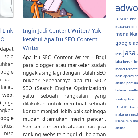
adwo
bisnis
bisni
makanan
bra
 Link
Ingin Jadi Content Writer? Yuk
menaikka
EO
ketahui Apa Itu SEO Content
google a
Writer
apat
jasa
rasa
u saja
Apa Itu SEO Content Writer – Bagi
laba bersih
lo
uhkan
para blogger atau marketer sudah
modal terbata
Google
nggak asing lagi dengan istilah SEO
naik
operasion
n dan
bukan? Sebenarnya apa itu SEO?
online
pertum
kalau
SEO (Search Engine Optimization)
kuliner
reselle
 web.
yaitu sebuah rangkaian yang
strategi harga
) juga
dilakukan untuk membuat sebuah
bisnis
tren 
ngkan
konten menjadi lebih baik sehingga
makanan moda
oogle
mudah ditemukan mesin pencari.
usaha minum
situs.
Sebuah konten dikatakan baik jika
online
bisa
ranking website tinggi di halaman