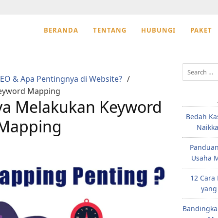
BERANDA
TENTANG
HUBUNGI
PAKET
Search
SEO & Apa Pentingnya di Website?
for:
Keyword Mapping
ya Melakukan Keyword
Bedah Ka
Mapping
Naikk
Panduan
Usaha M
12 Cara
yang
Bandingka