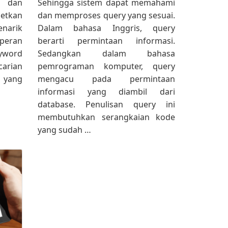
O dan
Sehingga sistem dapat memahami
etkan
dan memproses query yang sesuai.
enarik
Dalam bahasa Inggris, query
 peran
berarti permintaan informasi.
yword
Sedangkan dalam bahasa
arian
pemrograman komputer, query
 yang
mengacu pada permintaan
informasi yang diambil dari
database. Penulisan query ini
membutuhkan serangkaian kode
yang sudah …