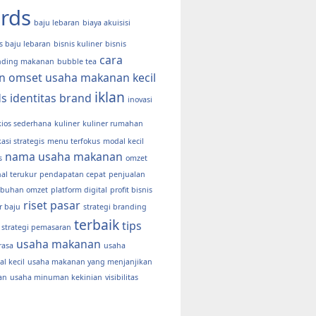
rds
baju lebaran
biaya akuisisi
s baju lebaran
bisnis kuliner
bisnis
cara
nding makanan
bubble tea
n omset usaha makanan kecil
iklan
ds
identitas brand
inovasi
kios sederhana
kuliner
kuliner rumahan
kasi strategis
menu terfokus
modal kecil
nama usaha makanan
s
omzet
al terukur
pendapatan cepat
penjualan
buhan omzet
platform digital
profit bisnis
riset pasar
r baju
strategi branding
terbaik
tips
strategi pemasaran
usaha makanan
rasa
usaha
l kecil
usaha makanan yang menjanjikan
an
usaha minuman kekinian
visibilitas