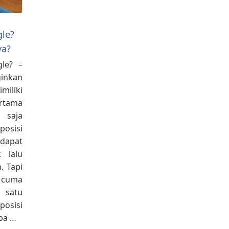
gle?
ya?
gle? –
inkan
iliki
rtama
 saja
osisi
apat
 lalu
. Tapi
 cuma
 satu
osisi
pa …