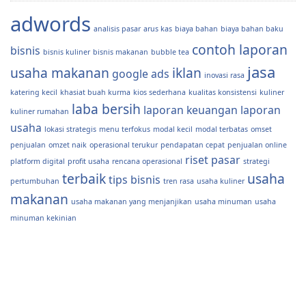
adwords
analisis pasar
arus kas
biaya bahan
biaya bahan baku
contoh laporan
bisnis
bisnis kuliner
bisnis makanan
bubble tea
jasa
usaha makanan
iklan
google ads
inovasi rasa
katering kecil
khasiat buah kurma
kios sederhana
kualitas konsistensi
kuliner
laba bersih
laporan keuangan
laporan
kuliner rumahan
usaha
lokasi strategis
menu terfokus
modal kecil
modal terbatas
omset
penjualan
omzet naik
operasional terukur
pendapatan cepat
penjualan online
riset pasar
platform digital
profit usaha
rencana operasional
strategi
terbaik
usaha
tips bisnis
pertumbuhan
tren rasa
usaha kuliner
makanan
usaha makanan yang menjanjikan
usaha minuman
usaha
minuman kekinian