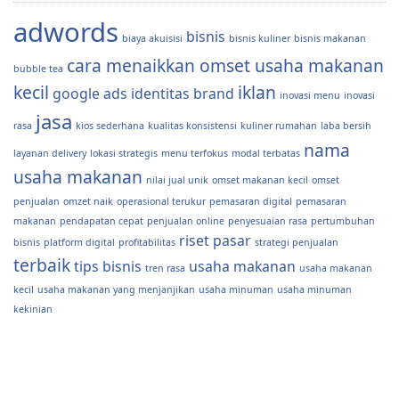
adwords
bisnis
biaya akuisisi
bisnis kuliner
bisnis makanan
cara menaikkan omset usaha makanan
bubble tea
kecil
iklan
google ads
identitas brand
inovasi menu
inovasi
jasa
rasa
kios sederhana
kualitas konsistensi
kuliner rumahan
laba bersih
nama
layanan delivery
lokasi strategis
menu terfokus
modal terbatas
usaha makanan
nilai jual unik
omset makanan kecil
omset
penjualan
omzet naik
operasional terukur
pemasaran digital
pemasaran
makanan
pendapatan cepat
penjualan online
penyesuaian rasa
pertumbuhan
riset pasar
bisnis
platform digital
profitabilitas
strategi penjualan
terbaik
tips bisnis
usaha makanan
tren rasa
usaha makanan
kecil
usaha makanan yang menjanjikan
usaha minuman
usaha minuman
kekinian