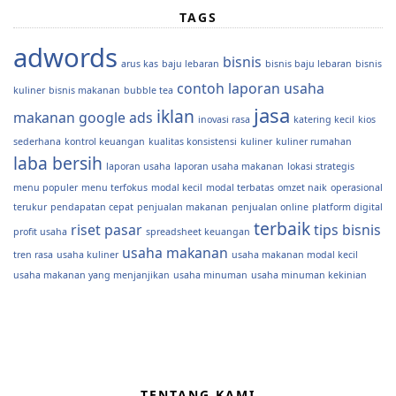
TAGS
adwords
bisnis
arus kas
baju lebaran
bisnis baju lebaran
bisnis
contoh laporan usaha
kuliner
bisnis makanan
bubble tea
jasa
iklan
makanan
google ads
inovasi rasa
katering kecil
kios
sederhana
kontrol keuangan
kualitas konsistensi
kuliner
kuliner rumahan
laba bersih
laporan usaha
laporan usaha makanan
lokasi strategis
menu populer
menu terfokus
modal kecil
modal terbatas
omzet naik
operasional
terukur
pendapatan cepat
penjualan makanan
penjualan online
platform digital
terbaik
riset pasar
tips bisnis
profit usaha
spreadsheet keuangan
usaha makanan
tren rasa
usaha kuliner
usaha makanan modal kecil
usaha makanan yang menjanjikan
usaha minuman
usaha minuman kekinian
TENTANG KAMI