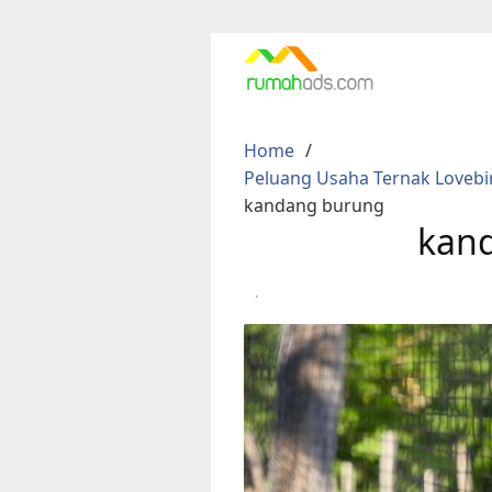
Skip
to
content
Home
Peluang Usaha Ternak Lovebir
kandang burung
kan
·