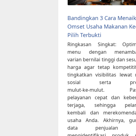
Bandingkan 3 Cara Menai
Omset Usaha Makanan Kec
Pilih Terbukti
Ringkasan Singkat: Optim
menu dengan menamba
varian bernilai tinggi dan ses
harga agar tetap kompetitif
tingkatkan visibilitas lewat
sosial serta pro
mulut‑ke‑mulut. Past
pelayanan cepat dan keber
terjaga, sehingga pela
kembali dan merekomenda
usaha Anda. Akhirnya, gu
data penjualan u
mengidentifikasi produk p