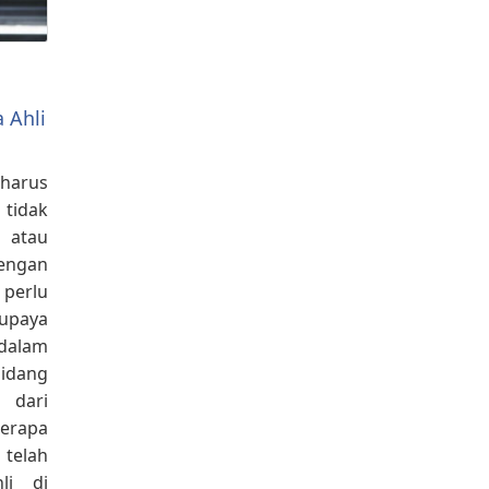
a Ahli
harus
 tidak
atau
engan
 perlu
supaya
dalam
idang
 dari
erapa
telah
li di