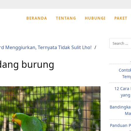
BERANDA
TENTANG
HUBUNGI
PAKET
Search
d Menggiurkan, Ternyata Tidak Sulit Lho!
for:
dang burung
Conto
Temp
12 Cara
yang
Bandingka
Mak
Panduan P