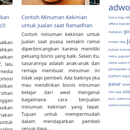
adwo
kkan
Contoh Minuman Kekinian
bisnis baju le
il:
untuk Jualan saat Ramadhan
offline
brandi
go
makanan
Contoh minuman kekinian untuk
j
jualan saat puasa semakin ramai
alkan
inovasi rasa
diperbincangkan karena memiliki
hkan
kuliner
kulin
peluang bisnis yang baik. Selain itu,
uaikan
menu populer
sasarannya adalah anak-anak dan
nama usaha 
, lalu
pendapatan c
remaja membuat minuman ini
 media
platform digit
tidak sepi pembeli. Ada baiknya jika
mosi
pasar
mau mendirikan bisnis minuman
strat
ikan
us
belajar dari awal mengenai
sihan
tren rasa
bagaimana cara berjualan
kecil
usaha m
nggan
usaha minuma
minuman kekinian yang tepat.
sikan
Tujuan untuk mempermudah
nakan
dalam mendapatkan pembeli
ntuk
sesuai daya …
aling