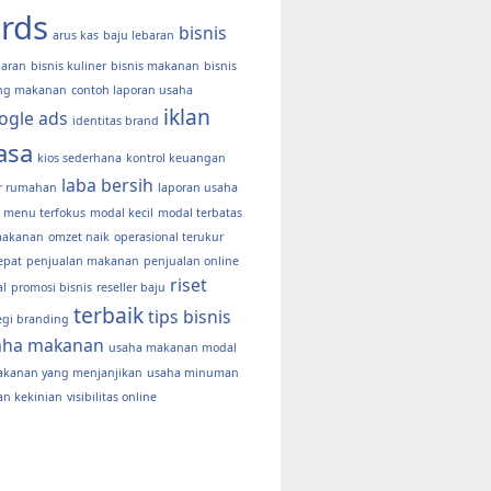
rds
bisnis
arus kas
baju lebaran
baran
bisnis kuliner
bisnis makanan
bisnis
ng makanan
contoh laporan usaha
iklan
ogle ads
identitas brand
asa
kios sederhana
kontrol keuangan
laba bersih
er rumahan
laporan usaha
menu terfokus
modal kecil
modal terbatas
makanan
omzet naik
operasional terukur
epat
penjualan makanan
penjualan online
riset
al
promosi bisnis
reseller baju
terbaik
tips bisnis
egi branding
aha makanan
usaha makanan modal
akanan yang menjanjikan
usaha minuman
n kekinian
visibilitas online