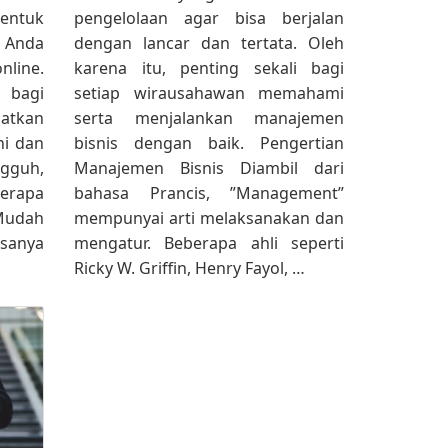
bentuk
pengelolaan agar bisa berjalan
 Anda
dengan lancar dan tertata. Oleh
line.
karena itu, penting sekali bagi
l bagi
setiap wirausahawan memahami
atkan
serta menjalankan manajemen
ni dan
bisnis dengan baik. Pengertian
ngguh,
Manajemen Bisnis Diambil dari
berapa
bahasa Prancis, ”Management”
Mudah
mempunyai arti melaksanakan dan
sanya
mengatur. Beberapa ahli seperti
Ricky W. Griffin, Henry Fayol, …