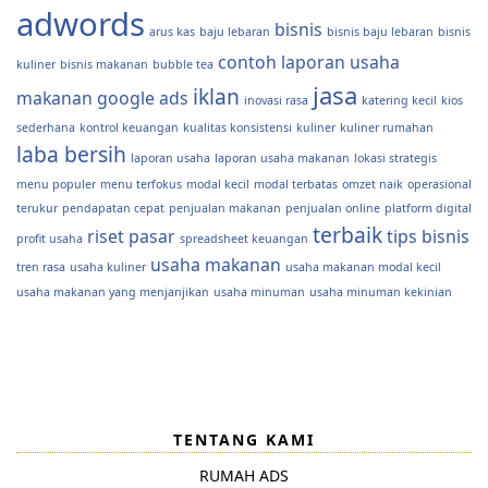
adwords
bisnis
arus kas
baju lebaran
bisnis baju lebaran
bisnis
contoh laporan usaha
kuliner
bisnis makanan
bubble tea
jasa
iklan
makanan
google ads
inovasi rasa
katering kecil
kios
sederhana
kontrol keuangan
kualitas konsistensi
kuliner
kuliner rumahan
laba bersih
laporan usaha
laporan usaha makanan
lokasi strategis
menu populer
menu terfokus
modal kecil
modal terbatas
omzet naik
operasional
terukur
pendapatan cepat
penjualan makanan
penjualan online
platform digital
terbaik
riset pasar
tips bisnis
profit usaha
spreadsheet keuangan
usaha makanan
tren rasa
usaha kuliner
usaha makanan modal kecil
usaha makanan yang menjanjikan
usaha minuman
usaha minuman kekinian
TENTANG KAMI
RUMAH ADS