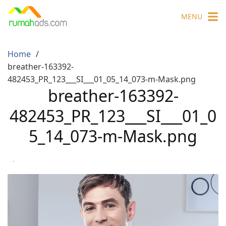
Skip
MENU
to
content
Home
breather-163392-
482453_PR_123___SI___01_05_14_073-m-Mask.png
breather-163392-
482453_PR_123___SI___01_0
5_14_073-m-Mask.png
·