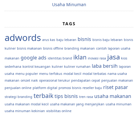
Usaha Minuman
TAGS
adwords
bisnis
arus kas
baju lebaran
bisnis baju lebaran
bisnis
kuliner
bisnis makanan
bisnis offline
branding makanan
contoh laporan usaha
jasa
iklan
google ads
makanan
identitas brand
inovasi rasa
kios
laba bersih
sederhana
kontrol keuangan
kuliner
kuliner rumahan
laporan
usaha
menu populer
menu terfokus
modal kecil
modal terbatas
nama usaha
makanan
omzet naik
operasional terukur
pendapatan cepat
penjualan makanan
riset pasar
penjualan online
platform digital
promosi bisnis
reseller baju
terbaik
tips bisnis
usaha makanan
strategi branding
tren rasa
usaha makanan modal kecil
usaha makanan yang menjanjikan
usaha minuman
usaha minuman kekinian
visibilitas online