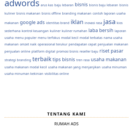
adwords
bisnis
arus kas
baju lebaran
bisnis baju lebaran
bisnis
kuliner
bisnis makanan
bisnis offline
branding makanan
contoh laporan usaha
jasa
iklan
google ads
makanan
identitas brand
inovasi rasa
kios
laba bersih
sederhana
kontrol keuangan
kuliner
kuliner rumahan
laporan
usaha
menu populer
menu terfokus
modal kecil
modal terbatas
nama usaha
makanan
omzet naik
operasional terukur
pendapatan cepat
penjualan makanan
riset pasar
penjualan online
platform digital
promosi bisnis
reseller baju
terbaik
tips bisnis
usaha makanan
strategi branding
tren rasa
usaha makanan modal kecil
usaha makanan yang menjanjikan
usaha minuman
usaha minuman kekinian
visibilitas online
TENTANG KAMI
RUMAH ADS