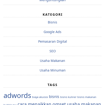
KATEGORI
Bisnis
Google Ads
Pemasaran Digital
SEO
Usaha Makanan
Usaha Minuman
TAGS
adwords
bisnis
biaya akuisisi
bisnis kuliner
bisnis makanan
cara menaikkan omset usaha makanan
bubble tea