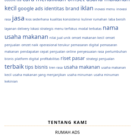
kecil
iklan
google ads
identitas brand
inovasi menu
inovasi
jasa
rasa
kios sederhana
kualitas konsistensi
kuliner rumahan
laba bersih
nama
layanan delivery
lokasi strategis
menu terfokus
modal terbatas
usaha makanan
nilai jual unik
omset makanan kecil
omset
penjualan
omzet naik
operasional terukur
pemasaran digital
pemasaran
makanan
pendapatan cepat
penjualan online
penyesuaian rasa
pertumbuhan
riset pasar
bisnis
platform digital
profitabilitas
strategi penjualan
terbaik
tips bisnis
usaha makanan
tren rasa
usaha makanan
kecil
usaha makanan yang menjanjikan
usaha minuman
usaha minuman
kekinian
TENTANG KAMI
RUMAH ADS