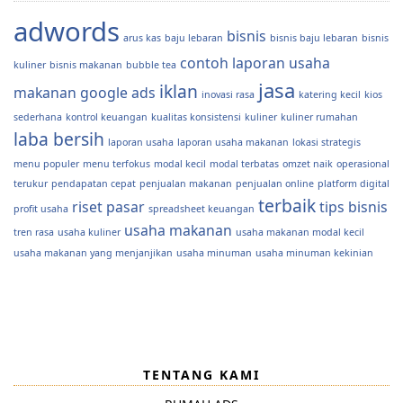
adwords
bisnis
arus kas
baju lebaran
bisnis baju lebaran
bisnis
contoh laporan usaha
kuliner
bisnis makanan
bubble tea
jasa
iklan
makanan
google ads
inovasi rasa
katering kecil
kios
sederhana
kontrol keuangan
kualitas konsistensi
kuliner
kuliner rumahan
laba bersih
laporan usaha
laporan usaha makanan
lokasi strategis
menu populer
menu terfokus
modal kecil
modal terbatas
omzet naik
operasional
terukur
pendapatan cepat
penjualan makanan
penjualan online
platform digital
terbaik
riset pasar
tips bisnis
profit usaha
spreadsheet keuangan
usaha makanan
tren rasa
usaha kuliner
usaha makanan modal kecil
usaha makanan yang menjanjikan
usaha minuman
usaha minuman kekinian
TENTANG KAMI