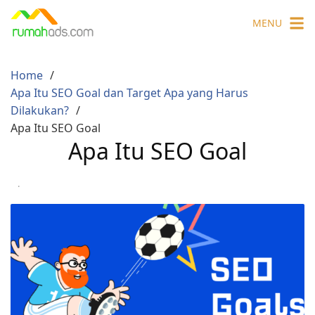
Skip
MENU
to
content
Home
Apa Itu SEO Goal dan Target Apa yang Harus
Dilakukan?
Apa Itu SEO Goal
Apa Itu SEO Goal
·