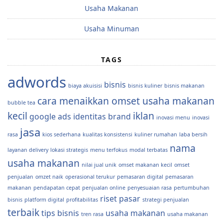
Usaha Makanan
Usaha Minuman
TAGS
adwords
bisnis
biaya akuisisi
bisnis kuliner
bisnis makanan
cara menaikkan omset usaha makanan
bubble tea
kecil
iklan
google ads
identitas brand
inovasi menu
inovasi
jasa
rasa
kios sederhana
kualitas konsistensi
kuliner rumahan
laba bersih
nama
layanan delivery
lokasi strategis
menu terfokus
modal terbatas
usaha makanan
nilai jual unik
omset makanan kecil
omset
penjualan
omzet naik
operasional terukur
pemasaran digital
pemasaran
makanan
pendapatan cepat
penjualan online
penyesuaian rasa
pertumbuhan
riset pasar
bisnis
platform digital
profitabilitas
strategi penjualan
terbaik
tips bisnis
usaha makanan
tren rasa
usaha makanan