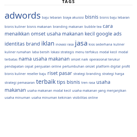
TAGS
adwords
bisnis
baju lebaran
biaya akuisisi
bisnis baju lebaran
cara
bisnis kuliner
bisnis makanan
branding makanan
bubble tea
menaikkan omset usaha makanan kecil
google ads
jasa
iklan
identitas brand
inovasi rasa
kios sederhana
kuliner
kuliner rumahan
laba bersih
lokasi strategis
menu terfokus
modal kecil
modal
nama usaha makanan
terbatas
omzet naik
operasional terukur
pendapatan cepat
penjualan online
pertumbuhan omzet
platform digital
profit
riset pasar
bisnis kuliner
reseller baju
strategi branding
strategi harga
terbaik
tips bisnis
usaha
strategi pemasaran
tren rasa
makanan
usaha makanan modal kecil
usaha makanan yang menjanjikan
usaha minuman
usaha minuman kekinian
visibilitas online