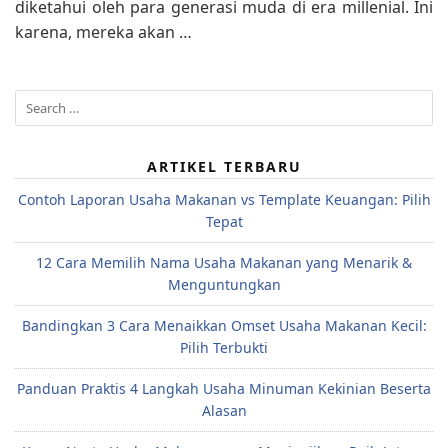
diketahui oleh para generasi muda di era millenial. Ini
karena, mereka akan …
Search
for:
ARTIKEL TERBARU
Contoh Laporan Usaha Makanan vs Template Keuangan: Pilih
Tepat
12 Cara Memilih Nama Usaha Makanan yang Menarik &
Menguntungkan
Bandingkan 3 Cara Menaikkan Omset Usaha Makanan Kecil:
Pilih Terbukti
Panduan Praktis 4 Langkah Usaha Minuman Kekinian Beserta
Alasan