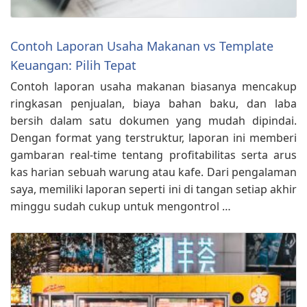
Contoh Laporan Usaha Makanan vs Template
Keuangan: Pilih Tepat
Contoh laporan usaha makanan biasanya mencakup
ringkasan penjualan, biaya bahan baku, dan laba
bersih dalam satu dokumen yang mudah dipindai.
Dengan format yang terstruktur, laporan ini memberi
gambaran real‑time tentang profitabilitas serta arus
kas harian sebuah warung atau kafe. Dari pengalaman
saya, memiliki laporan seperti ini di tangan setiap akhir
minggu sudah cukup untuk mengontrol …