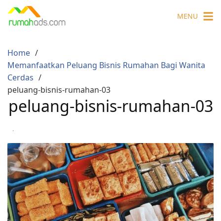
Skip
MENU
to
content
Home
Memanfaatkan Peluang Bisnis Rumahan Bagi Wanita
Cerdas
peluang-bisnis-rumahan-03
peluang-bisnis-rumahan-03
·