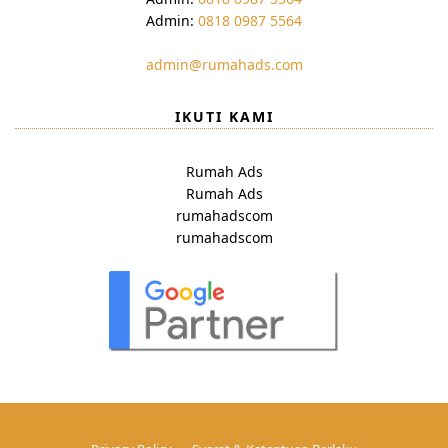
Admin:
0818 0987 5564
admin@rumahads.com
IKUTI KAMI
Rumah Ads
Rumah Ads
rumahadscom
rumahadscom