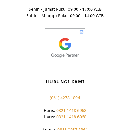
Senin - Jumat Pukul 09:00 - 17:00 WIB
Sabtu - Minggu Pukul 09:00 - 14:00 WIB
HUBUNGI KAMI
(061) 4278 1894
Haris:
0821 1418 6968
Haris:
0821 1418 6968
Admin:
0818 0987 5564