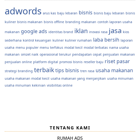
adwords
bisnis
arus kas
baju lebaran
bisnis baju lebaran
bisnis
kuliner
bisnis makanan
bisnis offline
branding makanan
contoh laporan usaha
jasa
iklan
google ads
makanan
identitas brand
inovasi rasa
kios
laba bersih
sederhana
kontrol keuangan
kuliner
kuliner rumahan
laporan
usaha
menu populer
menu terfokus
modal kecil
modal terbatas
nama usaha
makanan
omzet naik
operasional terukur
pendapatan cepat
penjualan makanan
riset pasar
penjualan online
platform digital
promosi bisnis
reseller baju
terbaik
tips bisnis
usaha makanan
strategi branding
tren rasa
usaha makanan modal kecil
usaha makanan yang menjanjikan
usaha minuman
usaha minuman kekinian
visibilitas online
TENTANG KAMI
RUMAH ADS